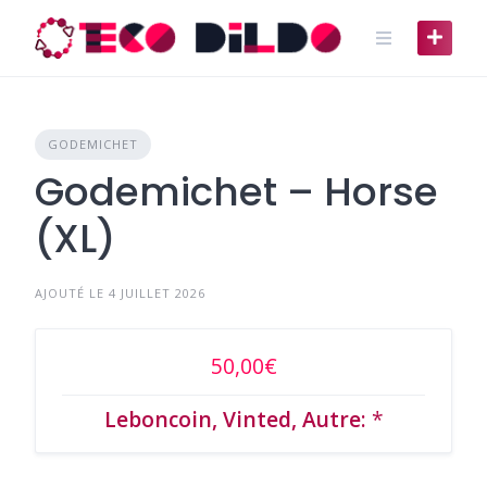
Skip
to
content
GODEMICHET
Godemichet – Horse
(XL)
AJOUTÉ LE 4 JUILLET 2026
50,00€
Leboncoin, Vinted, Autre:
*