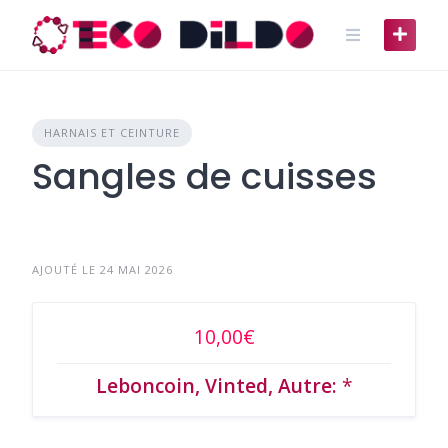
Skip
to
content
HARNAIS ET CEINTURE
Sangles de cuisses
AJOUTÉ LE 24 MAI 2026
10,00€
Leboncoin, Vinted, Autre:
*