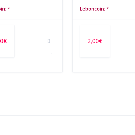
in:
*
Leboncoin:
*
00€
2,00€