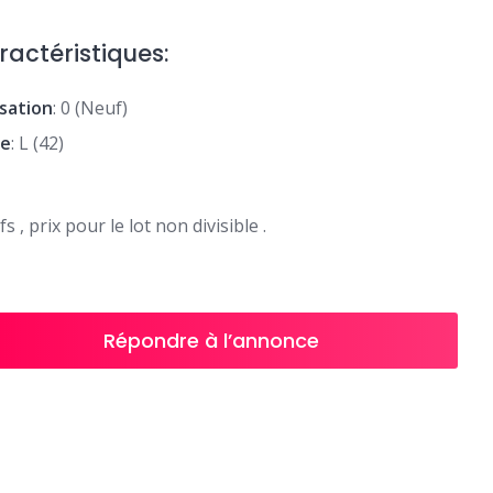
ractéristiques:
isation
: 0 (Neuf)
le
: L (42)
s , prix pour le lot non divisible .
Répondre à l’annonce