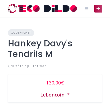
Skip
to
content
GODEMICHET
Hankey Davy's
Tendrils M
AJOUTÉ LE 6 JUILLET 2026
130,00€
Leboncoin:
*