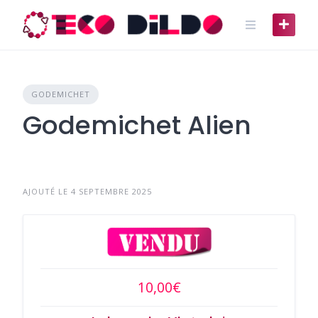
Skip
to
content
GODEMICHET
Godemichet Alien
AJOUTÉ LE 4 SEPTEMBRE 2025
10,00€