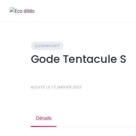
Skip
to
content
GODEMICHET
Gode Tentacule S
AJOUTÉ LE 17 JANVIER 2025
Détails