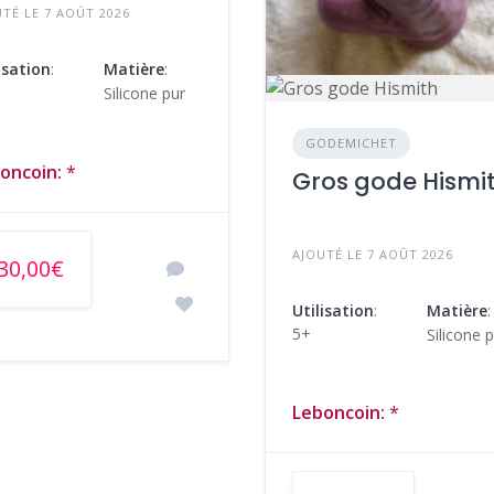
TÉ LE 7 AOÛT 2026
isation
:
Matière
:
Silicone pur
GODEMICHET
oncoin:
*
Gros gode Hismi
AJOUTÉ LE 7 AOÛT 2026
30,00€
Utilisation
:
Matière
:
5+
Silicone 
Leboncoin:
*