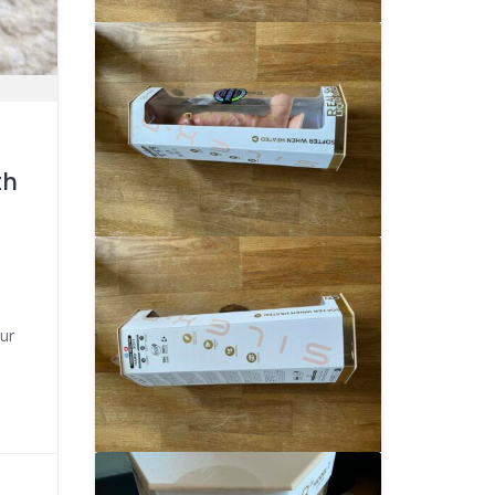
th
pur