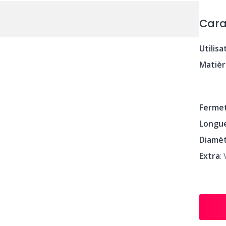
Cara
Utilisa
Matiè
Ferme
Longue
Diamè
Extra
: