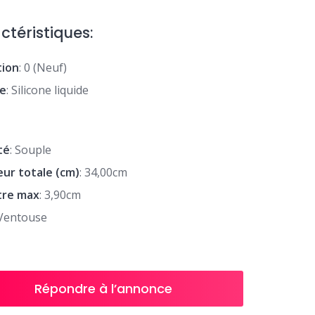
ctéristiques:
tion
: 0 (Neuf)
re
: Silicone liquide
té
: Souple
ur totale (cm)
: 34,00cm
tre max
: 3,90cm
 Ventouse
Répondre à l’annonce