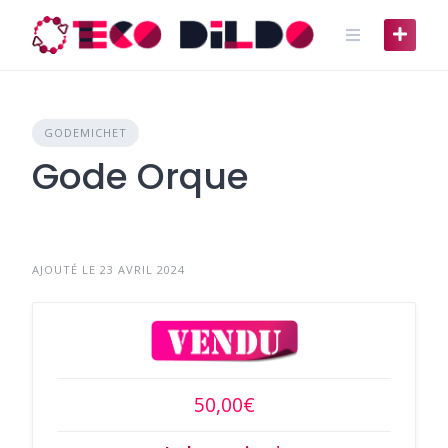
Skip
to
content
GODEMICHET
Gode Orque
AJOUTÉ LE 23 AVRIL 2024
50,00€