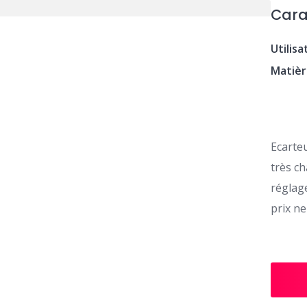
Cara
Utilisa
Matiè
Ecarteu
très ch
réglag
prix n