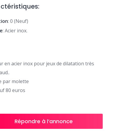
ctéristiques:
tion
: 0 (Neuf)
re
: Acier inox.
r en acier inox pour jeux de dilatation très
aud..
e par molette
euf 80 euros
Répondre à l’annonce